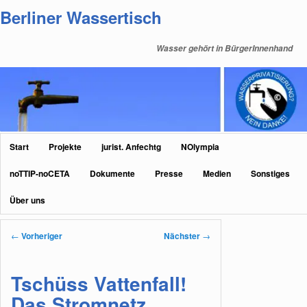
Zum
Berliner Wassertisch
primären
Inhalt
Wasser gehört in BürgerInnenhand
springen
Hauptmenü
Start
Projekte
jurist. Anfechtg
NOlympia
noTTIP-noCETA
Dokumente
Presse
Medien
Sonstiges
Über uns
Beitragsnavigation
←
Vorheriger
Nächster
→
Tschüss Vattenfall!
Das Stromnetz