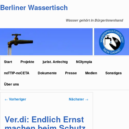
Zum
Berliner Wassertisch
primären
Inhalt
Wasser gehört in BürgerInnenhand
springen
Hauptmenü
Start
Projekte
jurist. Anfechtg
NOlympia
noTTIP-noCETA
Dokumente
Presse
Medien
Sonstiges
Über uns
Beitragsnavigation
←
Vorheriger
Nächster
→
Ver.di: Endlich Ernst
machen beim Schutz