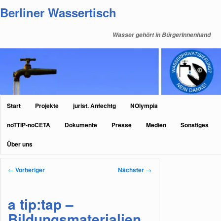
Zum
Berliner Wassertisch
primären
Inhalt
Wasser gehört in BürgerInnenhand
springen
Hauptmenü
Start
Projekte
jurist. Anfechtg
NOlympia
noTTIP-noCETA
Dokumente
Presse
Medien
Sonstiges
Über uns
Beitragsnavigation
←
Vorheriger
Nächster
→
a tip:tap –
Bildungsmaterialien