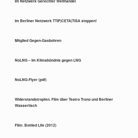
Im Netzwerk Gerechter Welthandel
Im Berliner Netzwerk TTIP|CETA|TiSA stoppen!
Mitglied Gegen-Gasbohren
NoLNG – Im Klimabündnis gegen LNG
NoLNG-Flyer (pdf)
Widerstandstropfen. Film über Teatro Trono und Berliner
Wassertisch
Film: Bottled Life (2012)