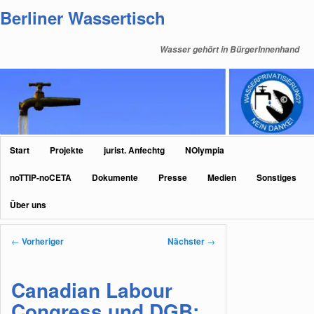
Zum
Berliner Wassertisch
primären
Inhalt
Wasser gehört in BürgerInnenhand
springen
Hauptmenü
Start
Projekte
jurist. Anfechtg
NOlympia
noTTIP-noCETA
Dokumente
Presse
Medien
Sonstiges
Über uns
Beitragsnavigation
←
Vorheriger
Nächster
→
Canadian Labour
Congress und DGB: