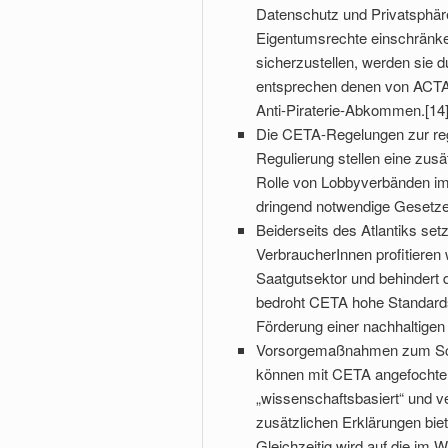
Datenschutz und Privatsphä
Eigentumsrechte einschränke
sicherzustellen, werden sie 
entsprechen denen von ACTA
Anti-Piraterie-Abkommen.[14
Die CETA-Regelungen zur reg
Regulierung stellen eine zusä
Rolle von Lobbyverbänden i
dringend notwendige Gesetze i
Beiderseits des Atlantiks s
VerbraucherInnen profitieren
Saatgutsektor und behindert 
bedroht CETA hohe Standards 
Förderung einer nachhaltigen 
Vorsorgemaßnahmen zum Schu
können mit CETA angefochten
„wissenschaftsbasiert“ und 
zusätzlichen Erklärungen biet
Gleichzeitig wird auf die im