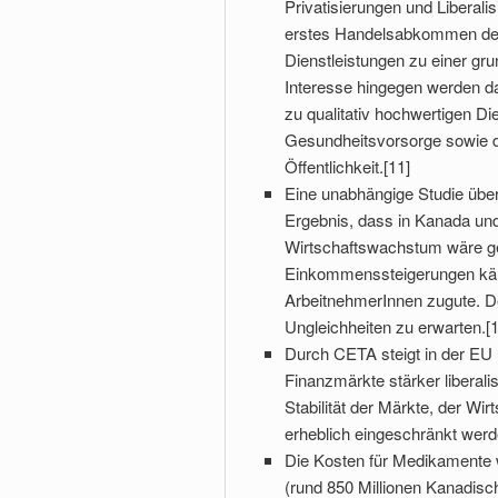
Privatisierungen und Liberali
erstes Handelsabkommen der 
Dienstleistungen zu einer gru
Interesse hingegen werden d
zu qualitativ hochwertigen Di
Gesundheitsvorsorge sowie di
Öffentlichkeit.[11]
Eine unabhängige Studie üb
Ergebnis, dass in Kanada und
Wirtschaftswachstum wäre ge
Einkommenssteigerungen käme
ArbeitnehmerInnen zugute. D
Ungleichheiten zu erwarten.[1
Durch CETA steigt in der EU 
Finanzmärkte stärker liberali
Stabilität der Märkte, der Wi
erheblich eingeschränkt werd
Die Kosten für Medikamente w
(rund 850 Millionen Kanadisc