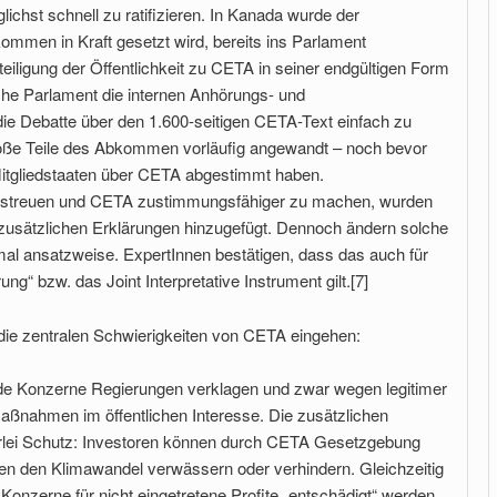
ichst schnell zu ratifizieren. In Kanada wurde der
mmen in Kraft gesetzt wird, bereits ins Parlament
eiligung der Öffentlichkeit zu CETA in seiner endgültigen Form
he Parlament die internen Anhörungs- und
e Debatte über den 1.600-seitigen CETA-Text einfach zu
roße Teile des Abkommen vorläufig angewandt – noch bevor
itgliedstaaten über CETA abgestimmt haben.
erstreuen und CETA zustimmungsfähiger zu machen, wurden
sätzlichen Erklärungen hinzugefügt. Dennoch ändern solche
al ansatzweise. ExpertInnen bestätigen, dass das auch für
“ bzw. das Joint Interpretative Instrument gilt.[7]
die zentralen Schwierigkeiten von CETA eingehen:
e Konzerne Regierungen verklagen und zwar wegen legitimer
Maßnahmen im öffentlichen Interesse. Die zusätzlichen
nerlei Schutz: Investoren können durch CETA Gesetzgebung
en den Klimawandel verwässern oder verhindern. Gleichzeitig
Konzerne für nicht eingetretene Profite „entschädigt“ werden,