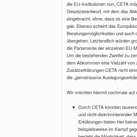
die EU-Institutionen nun, CETA mögl
Gesetzesentwurf, mit dem das Abko
eingebracht, ohne, dass es eine Bet
gab. Ebenso scheint das Europäisc
Beratungsmöglichkeiten und auch di
übergehen. Letztendlich würden g
die Parlamente der einzelnen EU-M
Um die bestehenden Zweifel zu z
dem Abkommen eine Vielzahl von zu
Zusatzerklärungen CETA nicht einm
die „gemeinsame Auslegungserklärung
Wir möchten hiermit nochmals auf 
Durch CETA könnten tausend
und nicht-diskriminierender 
Erklärungen bieten hier kei
beispielsweise im Kampf geg
besteht die Möglichkeit, dass 