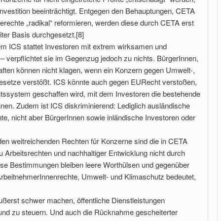
 Investition beeinträchtigt. Entgegen den Behauptungen, CETA
gerechte „radikal“ reformieren, werden diese durch CETA erst
iter Basis durchgesetzt.[8]
em ICS stattet Investoren mit extrem wirksamen und
 verpflichtet sie im Gegenzug jedoch zu nichts. BürgerInnen,
ten können nicht klagen, wenn ein Konzern gegen Umwelt-,
esetze verstößt. ICS könnte auch gegen EURecht verstoßen,
chtssystem geschaffen wird, mit dem Investoren die bestehende
n. Zudem ist ICS diskriminierend: Lediglich ausländische
te, nicht aber BürgerInnen sowie inländische Investoren oder
en weitreichenden Rechten für Konzerne sind die in CETA
Arbeitsrechten und nachhaltiger Entwicklung nicht durch
se Bestimmungen bleiben leere Worthülsen und gegenüber
ArbeitnehmerInnenrechte, Umwelt- und Klimaschutz bedeutet,
ßerst schwer machen, öffentliche Dienstleistungen
 und zu steuern. Und auch die Rücknahme gescheiterter