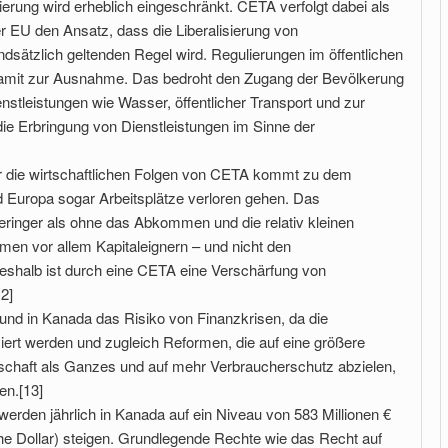
sierung wird erheblich eingeschränkt. CETA verfolgt dabei als
EU den Ansatz, dass die Liberalisierung von
ndsätzlich geltenden Regel wird. Regulierungen im öffentlichen
amit zur Ausnahme. Das bedroht den Zugang der Bevölkerung
enstleistungen wie Wasser, öffentlicher Transport und zur
e Erbringung von Dienstleistungen im Sinne der
er die wirtschaftlichen Folgen von CETA kommt zu dem
 Europa sogar Arbeitsplätze verloren gehen. Das
ringer als ohne das Abkommen und die relativ kleinen
n vor allem Kapitaleignern – und nicht den
eshalb ist durch eine CETA eine Verschärfung von
2]
und in Kanada das Risiko von Finanzkrisen, da die
siert werden und zugleich Reformen, die auf eine größere
rtschaft als Ganzes und auf mehr Verbraucherschutz abzielen,
en.[13]
erden jährlich in Kanada auf ein Niveau von 583 Millionen €
he Dollar) steigen. Grundlegende Rechte wie das Recht auf