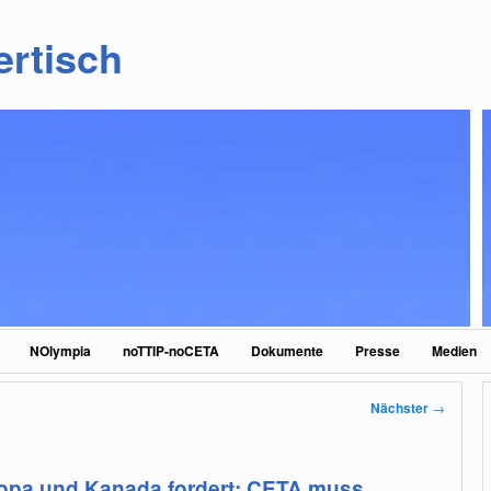
ertisch
NOlympia
noTTIP-noCETA
Dokumente
Presse
Medien
Nächster
→
uropa und Kanada fordert: CETA muss