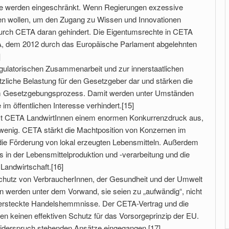
re werden eingeschränkt. Wenn Regierungen exzessive
n wollen, um den Zugang zu Wissen und Innovationen
durch CETA daran gehindert. Die Eigentumsrechte in CETA
, dem 2012 durch das Europäische Parlament abgelehnten
]
ulatorischen Zusammenarbeit und zur innerstaatlichen
tzliche Belastung für den Gesetzgeber dar und stärken die
m Gesetzgebungsprozess. Damit werden unter Umständen
m öffentlichen Interesse verhindert.[15]
etzt CETA LandwirtInnen einem enormen Konkurrenzdruck aus,
 wenig. CETA stärkt die Machtposition von Konzernen im
die Förderung von lokal erzeugten Lebensmitteln. Außerdem
in der Lebensmittelproduktion und -verarbeitung und die
Landwirtschaft.[16]
tz von VerbraucherInnen, der Gesundheit und der Umwelt
 werden unter dem Vorwand, sie seien zu „aufwändig“, nicht
versteckte Handelshemmnisse. Der CETA-Vertrag und die
en keinen effektiven Schutz für das Vorsorgeprinzip der EU.
 Widerspruch stehenden Ansätze eingegangen.[17]