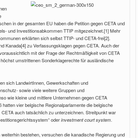
nnen
e
schen in der gesamten EU haben die Petition gegen CETA und
els- und Investitionsabkommen TTIP mitgezeichnet.[1] Mehr
ommunen erklärten sich selbst TTIP- und CETA-frei[2].
nd Kanada[4] zu Verfassungsklagen gegen CETA. Auch der
 voraussichtlich mit der Frage der Rechtmäßigkeit von CETA
höchst umstrittenen Sonderklagerechte für ausländische
aben sich LandwirtInnen, Gewerkschaften und
nschutz- sowie viele weitere Gruppen und
nso wie kleine und mittlere Unternehmen gegen CETA
 hatten vier belgische Regionalparlamente die belgische
 CETA auch tatsächlich zu unterzeichnen. Streitpunkt war
nvestitionsgerichtssystem“ oder
investment court system
.
 weiterhin bestehen, versuchen die kanadische Regierung und