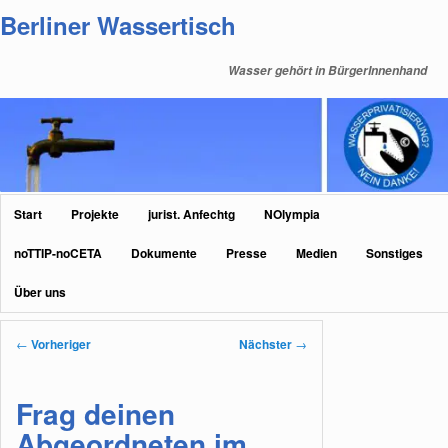
Zum
Berliner Wassertisch
primären
Inhalt
Wasser gehört in BürgerInnenhand
springen
Hauptmenü
Start
Projekte
jurist. Anfechtg
NOlympia
noTTIP-noCETA
Dokumente
Presse
Medien
Sonstiges
Über uns
Beitragsnavigation
←
Vorheriger
Nächster
→
Frag deinen
Abgeordneten im