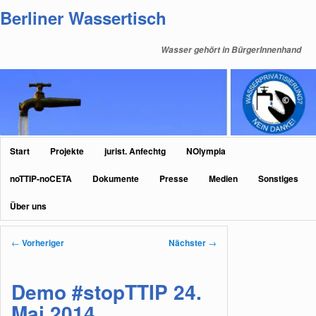
Zum
Berliner Wassertisch
primären
Inhalt
Wasser gehört in BürgerInnenhand
springen
Hauptmenü
Start
Projekte
jurist. Anfechtg
NOlympia
noTTIP-noCETA
Dokumente
Presse
Medien
Sonstiges
Über uns
Beitragsnavigation
←
Vorheriger
Nächster
→
Demo #stopTTIP 24.
Mai 2014