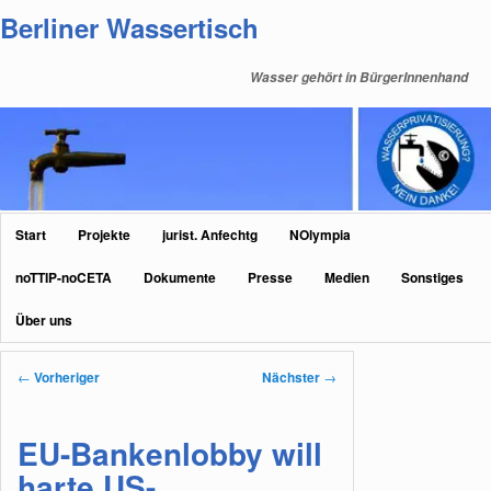
Zum
Berliner Wassertisch
primären
Inhalt
Wasser gehört in BürgerInnenhand
springen
Hauptmenü
Start
Projekte
jurist. Anfechtg
NOlympia
noTTIP-noCETA
Dokumente
Presse
Medien
Sonstiges
Über uns
Beitragsnavigation
←
Vorheriger
Nächster
→
EU-Bankenlobby will
harte US-