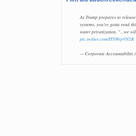
As Trump prepares to release 
systems, you've gotta read th
water privatization, "…we will 
pic.twitter.com/ITSWrpVN2K
— Corporate Accountabilit