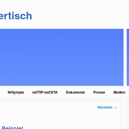
ertisch
NOlympia
noTTIP-noCETA
Dokumente
Presse
Medien
Nächster
→
 Beispiel