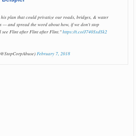
his plan that could privatize our roads, bridges, & water
is — and spread the word about how, if we don't stop
see Flint after Flint after Flint."
https://t.co/J740SxdSk2
y (@StopCorpAbuse)
February 7, 2018