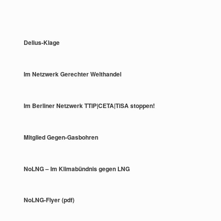
Delius-Klage
Im Netzwerk Gerechter Welthandel
Im Berliner Netzwerk TTIP|CETA|TiSA stoppen!
Mitglied Gegen-Gasbohren
NoLNG – Im Klimabündnis gegen LNG
NoLNG-Flyer (pdf)