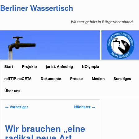
Zum
Berliner Wassertisch
primären
Inhalt
Wasser gehört in BürgerInnenhand
springen
Hauptmenü
Start
Projekte
jurist. Anfechtg
NOlympia
noTTIP-noCETA
Dokumente
Presse
Medien
Sonstiges
Über uns
Beitragsnavigation
←
Vorheriger
Nächster
→
Wir brauchen „eine
radikal neue Art