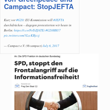
Campact: StopJEFTA
Kurz vor
#G20
: EU-Kommission will
#JEFTA
durchdrücken – dagegen protestierten wir heute in
Berlin:
https://t.co/FoTsZfATEi
#G20HH17
pic.twitter.com/3LzcKBjczj
— Campact e.V. (@campact)
July 6, 2017