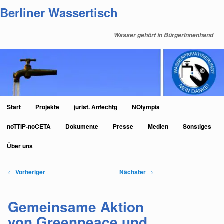
Zum
Berliner Wassertisch
primären
Inhalt
Wasser gehört in BürgerInnenhand
springen
Hauptmenü
Start
Projekte
jurist. Anfechtg
NOlympia
noTTIP-noCETA
Dokumente
Presse
Medien
Sonstiges
Über uns
Beitragsnavigation
←
Vorheriger
Nächster
→
Gemeinsame Aktion
von Greenpeace und