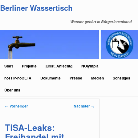
Zum
Berliner Wassertisch
primären
Inhalt
Wasser gehört in BürgerInnenhand
springen
Hauptmenü
Start
Projekte
jurist. Anfechtg
NOlympia
noTTIP-noCETA
Dokumente
Presse
Medien
Sonstiges
Über uns
Beitragsnavigation
←
Vorheriger
Nächster
→
TiSA-Leaks:
Freihandel mit