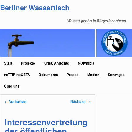
Zum
Berliner Wassertisch
primären
Inhalt
Wasser gehört in BürgerInnenhand
springen
Hauptmenü
Start
Projekte
jurist. Anfechtg
NOlympia
noTTIP-noCETA
Dokumente
Presse
Medien
Sonstiges
Über uns
Beitragsnavigation
←
Vorheriger
Nächster
→
Interessenvertretung
der öffentlichen