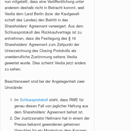
nun mitgeteilt, dass eine Veröffentlichung unter
anderem deshalb nicht in Betracht kommt, weil
Veolia dem Land Berlin (bzw. der Kaufgesell-
schaft des Landes) den Beitritt in das
Shareholders‘ Agreement verweigert. Aus dem
Schluss­proto­­koll des Rückkaufvertrags ist zu
entnehmen, dass die Festlegung des § 16
Shareholders‘ Agreement zum Zeitpunkt der
Unterzeichnung des Closing Protokolls als
unwiderrufliche Zustimmung seitens Veolia
gewertet wurde. Dies scheint Veolia jetzt anders
zu sehen.
Beachtenswert sind bei der Angelegenheit zwei
Umstände:
Im
Schlussprotokoll
steht, dass RWE für
genau diesen Fall von jeglicher Haftung aus
dem Shareholders‘ Agreement befreit ist.
Der Justizsenator Heilmann hat in einem der
Presse bekannt gewordenen geheimen
Vorschlag für ein Moratorium dem Konzern