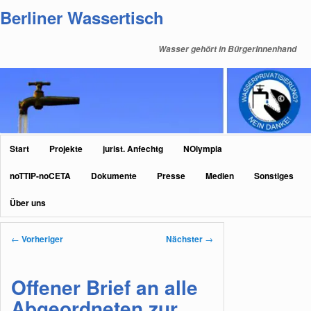
Zum
Berliner Wassertisch
primären
Inhalt
Wasser gehört in BürgerInnenhand
springen
Hauptmenü
Start
Projekte
jurist. Anfechtg
NOlympia
noTTIP-noCETA
Dokumente
Presse
Medien
Sonstiges
Über uns
Beitragsnavigation
←
Vorheriger
Nächster
→
Offener Brief an alle
Abgeordneten zur