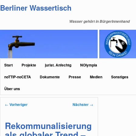
Zum
Berliner Wassertisch
primären
Inhalt
Wasser gehört in BürgerInnenhand
springen
Hauptmenü
Start
Projekte
jurist. Anfechtg
NOlympia
noTTIP-noCETA
Dokumente
Presse
Medien
Sonstiges
Über uns
Beitragsnavigation
←
Vorheriger
Nächster
→
Rekommunalisierung
als globaler Trend –