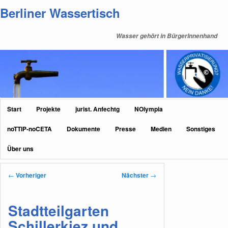
Zum
Berliner Wassertisch
primären
Inhalt
Wasser gehört in BürgerInnenhand
springen
Hauptmenü
Start
Projekte
jurist. Anfechtg
NOlympia
noTTIP-noCETA
Dokumente
Presse
Medien
Sonstiges
Über uns
Beitragsnavigation
←
Vorheriger
Nächster
→
Stadtteilgarten
Schillerkiez und