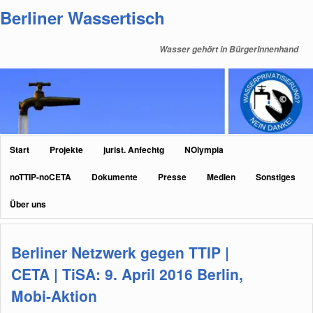
Zum
Zum
Berliner Wassertisch
primären
sekundären
Inhalt
Inhalt
Wasser gehört in BürgerInnenhand
springen
springen
Hauptmenü
Start
Projekte
jurist. Anfechtg
NOlympia
noTTIP-noCETA
Dokumente
Presse
Medien
Sonstiges
Über uns
Berliner Netzwerk gegen TTIP |
CETA | TiSA: 9. April 2016 Berlin,
Mobi-Aktion