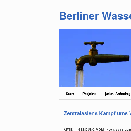
Berliner Wass
Zum
Zum
primären
sekundären
Inhalt
Inhalt
springen
springen
Hauptmenü
Start
Projekte
jurist. Anfechtg
Zentralasiens Kampf ums 
ARTE — SENDUNG VOM 14.04.2015 22: