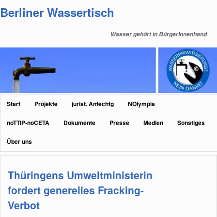
Zum
Zum
Berliner Wassertisch
primären
sekundären
Inhalt
Inhalt
Wasser gehört in BürgerInnenhand
springen
springen
Hauptmenü
Start
Projekte
jurist. Anfechtg
NOlympia
noTTIP-noCETA
Dokumente
Presse
Medien
Sonstiges
Über uns
Thüringens Umweltministerin
fordert generelles Fracking-
Verbot