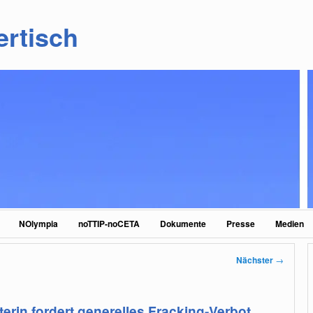
ertisch
NOlympia
noTTIP-noCETA
Dokumente
Presse
Medien
Nächster
→
rin fordert generelles Fracking-Verbot