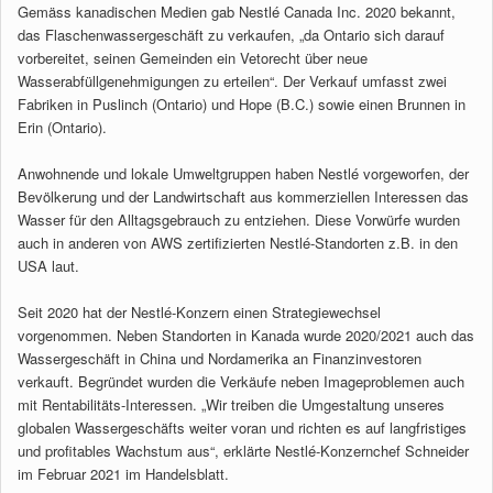
Gemäss kanadischen Medien gab Nestlé Canada Inc. 2020 bekannt,
das Flaschenwassergeschäft zu verkaufen, „da Ontario sich darauf
vorbereitet, seinen Gemeinden ein Vetorecht über neue
Wasserabfüllgenehmigungen zu erteilen“. Der Verkauf umfasst zwei
Fabriken in Puslinch (Ontario) und Hope (B.C.) sowie einen Brunnen in
Erin (Ontario).
Anwohnende und lokale Umweltgruppen haben Nestlé vorgeworfen, der
Bevölkerung und der Landwirtschaft aus kommerziellen Interessen das
Wasser für den Alltagsgebrauch zu entziehen. Diese Vorwürfe wurden
auch in anderen von AWS zertifizierten Nestlé-Standorten z.B. in den
USA laut.
Seit 2020 hat der Nestlé-Konzern einen Strategiewechsel
vorgenommen. Neben Standorten in Kanada wurde 2020/2021 auch das
Wassergeschäft in China und Nordamerika an Finanzinvestoren
verkauft. Begründet wurden die Verkäufe neben Imageproblemen auch
mit Rentabilitäts-Interessen. „Wir treiben die Umgestaltung unseres
globalen Wassergeschäfts weiter voran und richten es auf langfristiges
und profitables Wachstum aus“, erklärte Nestlé-Konzernchef Schneider
im Februar 2021 im Handelsblatt.