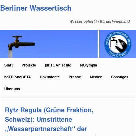
Zum
Zum
Berliner Wassertisch
primären
sekundären
Inhalt
Inhalt
Wasser gehört in BürgerInnenhand
springen
springen
Hauptmenü
Start
Projekte
jurist. Anfechtg
NOlympia
noTTIP-noCETA
Dokumente
Presse
Medien
Sonstiges
Über uns
Rytz Regula (Grüne Fraktion,
Schweiz): Umstrittene
„Wasserpartnerschaft“ der