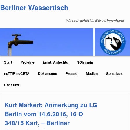
Zum
Zum
Berliner Wassertisch
primären
sekundären
Inhalt
Inhalt
Wasser gehört in BürgerInnenhand
springen
springen
Hauptmenü
Start
Projekte
jurist. Anfechtg
NOlympia
noTTIP-noCETA
Dokumente
Presse
Medien
Sonstiges
Über uns
Kurt Markert: Anmerkung zu LG
Berlin vom 14.6.2016, 16 O
348/15 Kart, – Berliner