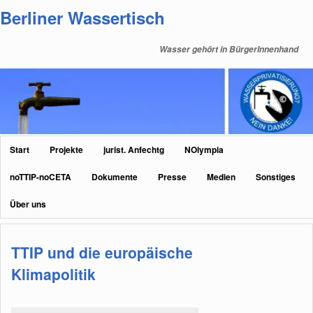
Zum
Zum
Berliner Wassertisch
primären
sekundären
Inhalt
Inhalt
Wasser gehört in BürgerInnenhand
springen
springen
Hauptmenü
Start
Projekte
jurist. Anfechtg
NOlympia
noTTIP-noCETA
Dokumente
Presse
Medien
Sonstiges
Über uns
TTIP und die europäische
Klimapolitik