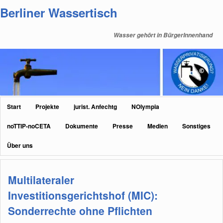
Zum
Zum
Berliner Wassertisch
primären
sekundären
Inhalt
Inhalt
Wasser gehört in BürgerInnenhand
springen
springen
Hauptmenü
Start
Projekte
jurist. Anfechtg
NOlympia
noTTIP-noCETA
Dokumente
Presse
Medien
Sonstiges
Über uns
Multilateraler
Investitionsgerichtshof (MIC):
Sonderrechte ohne Pflichten