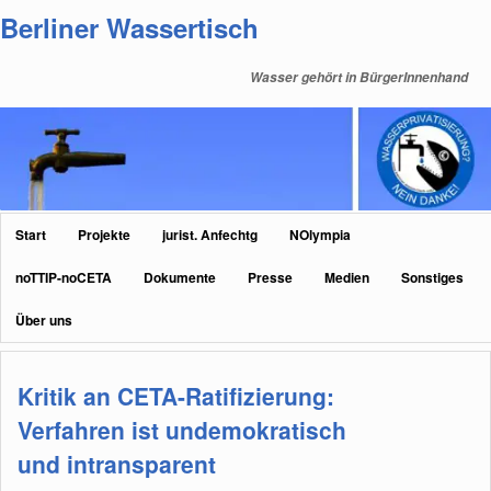
Zum
Zum
Berliner Wassertisch
primären
sekundären
Inhalt
Inhalt
Wasser gehört in BürgerInnenhand
springen
springen
Hauptmenü
Start
Projekte
jurist. Anfechtg
NOlympia
noTTIP-noCETA
Dokumente
Presse
Medien
Sonstiges
Über uns
Kritik an CETA-Ratifizierung:
Verfahren ist undemokratisch
und intransparent