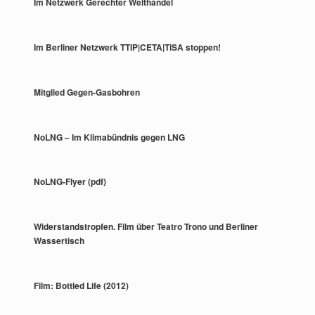
Im Netzwerk Gerechter Welthandel
Im Berliner Netzwerk TTIP|CETA|TiSA stoppen!
Mitglied Gegen-Gasbohren
NoLNG – Im Klimabündnis gegen LNG
NoLNG-Flyer (pdf)
Widerstandstropfen. Film über Teatro Trono und Berliner
Wassertisch
Film: Bottled Life (2012)