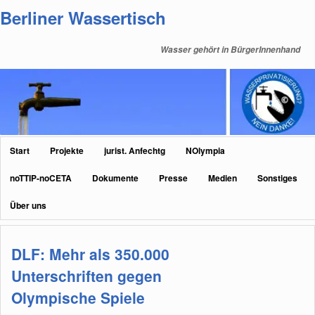
Zum
Zum
Berliner Wassertisch
primären
sekundären
Inhalt
Inhalt
Wasser gehört in BürgerInnenhand
springen
springen
Hauptmenü
Start
Projekte
jurist. Anfechtg
NOlympia
noTTIP-noCETA
Dokumente
Presse
Medien
Sonstiges
Über uns
DLF: Mehr als 350.000
Unterschriften gegen
Olympische Spiele