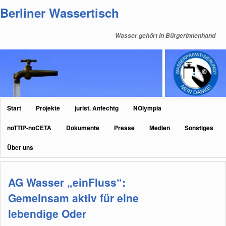
Zum
Zum
Berliner Wassertisch
primären
sekundären
Inhalt
Inhalt
Wasser gehört in BürgerInnenhand
springen
springen
Hauptmenü
Start
Projekte
jurist. Anfechtg
NOlympia
noTTIP-noCETA
Dokumente
Presse
Medien
Sonstiges
Über uns
AG Wasser „einFluss“:
Gemeinsam aktiv für eine
lebendige Oder