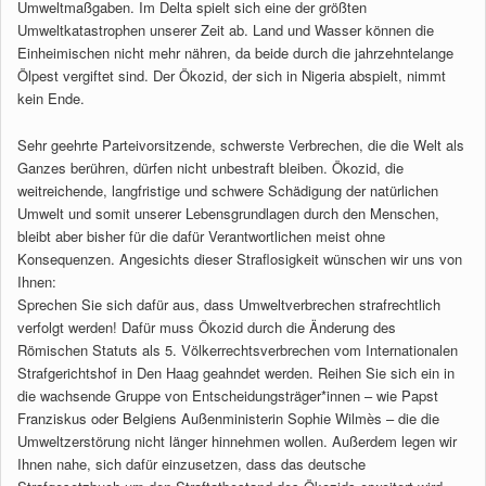
Umweltmaßgaben. Im Delta spielt sich eine der größten
Umweltkatastrophen unserer Zeit ab. Land und Wasser können die
Einheimischen nicht mehr nähren, da beide durch die jahrzehntelange
Ölpest vergiftet sind. Der Ökozid, der sich in Nigeria abspielt, nimmt
kein Ende.
Sehr geehrte Parteivorsitzende, schwerste Verbrechen, die die Welt als
Ganzes berühren, dürfen nicht unbestraft bleiben. Ökozid, die
weitreichende, langfristige und schwere Schädigung der natürlichen
Umwelt und somit unserer Lebensgrundlagen durch den Menschen,
bleibt aber bisher für die dafür Verantwortlichen meist ohne
Konsequenzen. Angesichts dieser Straflosigkeit wünschen wir uns von
Ihnen:
Sprechen Sie sich dafür aus, dass Umweltverbrechen strafrechtlich
verfolgt werden! Dafür muss Ökozid durch die Änderung des
Römischen Statuts als 5. Völkerrechtsverbrechen vom Internationalen
Strafgerichtshof in Den Haag geahndet werden. Reihen Sie sich ein in
die wachsende Gruppe von Entscheidungsträger*innen – wie Papst
Franziskus oder Belgiens Außenministerin Sophie Wilmès – die die
Umweltzerstörung nicht länger hinnehmen wollen. Außerdem legen wir
Ihnen nahe, sich dafür einzusetzen, dass das deutsche