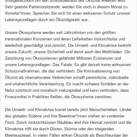
Strafgesetzbuch um den Straftatbestand des Ökozids erweitert wird.
Sehr geehrte Parteivorsitzende, werden Sie noch in diesem Monat zu
Vorreiter*innen. Sprechen Sie sich für einen wirksamen Schutz unserer
Lebensgrundlagen durch ein Ökozidgesetz aus.
Unsere Ökosysteme werden seit Jahrzehnten von den größten
transnationalen Konzernen und deren Lieferketten rücksichtslos und
wiederholt geschädigt und zerstört. Die Umwelt- und Klimakrise bedroht
unsere Zukunft, unsere Sicherheit und damit auch den Weltfrieden. Die
Zerstörung von Ökosystemen gefährdet Millionen Existenzen und
unsere Lebensgrundlagen. Das Fatale: Es gibt derzeit keine wirksamen
Schutzmaßnahmen, die das verhindern. Die Kriminalisierung von
Ökozid als internationales Verbrechen schafft persönliche, individuelle
und strafrechtliche Verantwortung. Es macht schwere Schäden an der
Natur juristisch und moralisch inakzeptabel und kann verhindern, dass
Finanzmittel in Praktiken fließen, die Ökosysteme zerstören.
Die Umwelt- und Klimakrise kostet bereits jetzt Menschenleben. Länder
des globalen Südens und ihre Bewohner*innen stehen an vorderster
Front. Durch rücksichtslosen Raubbau wird ihre Heimat zerstört und die
Klimakrise trifft sie durch Dürren, Stürme oder den steigenden
Meeresspiegel. In vielen Fällen wirken Ökozide als Beschleuniger der