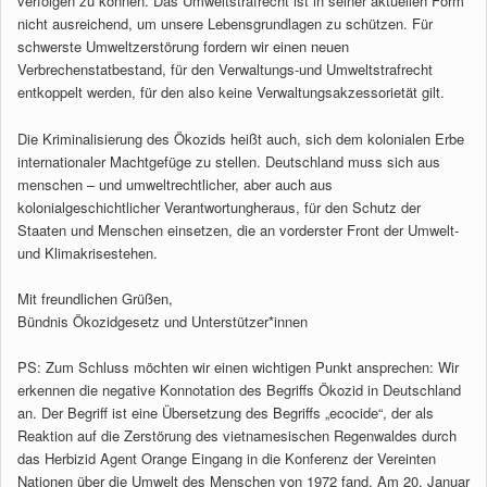
verfolgen zu können. Das Umweltstrafrecht ist in seiner aktuellen Form
nicht ausreichend, um unsere Lebensgrundlagen zu schützen. Für
schwerste Umweltzerstörung fordern wir einen neuen
Verbrechenstatbestand, für den Verwaltungs-und Umweltstrafrecht
entkoppelt werden, für den also keine Verwaltungsakzessorietät gilt.
Die Kriminalisierung des Ökozids heißt auch, sich dem kolonialen Erbe
internationaler Machtgefüge zu stellen. Deutschland muss sich aus
menschen – und umweltrechtlicher, aber auch aus
kolonialgeschichtlicher Verantwortungheraus, für den Schutz der
Staaten und Menschen einsetzen, die an vorderster Front der Umwelt-
und Klimakrisestehen.
Mit freundlichen Grüßen,
Bündnis Ökozidgesetz und Unterstützer*innen
PS: Zum Schluss möchten wir einen wichtigen Punkt ansprechen: Wir
erkennen die negative Konnotation des Begriffs Ökozid in Deutschland
an. Der Begriff ist eine Übersetzung des Begriffs „ecocide“, der als
Reaktion auf die Zerstörung des vietnamesischen Regenwaldes durch
das Herbizid Agent Orange Eingang in die Konferenz der Vereinten
Nationen über die Umwelt des Menschen von 1972 fand. Am 20. Januar