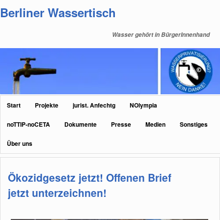
Zum
Zum
Berliner Wassertisch
primären
sekundären
Inhalt
Inhalt
Wasser gehört in BürgerInnenhand
springen
springen
Hauptmenü
Start
Projekte
jurist. Anfechtg
NOlympia
noTTIP-noCETA
Dokumente
Presse
Medien
Sonstiges
Über uns
Ökozidgesetz jetzt! Offenen Brief
jetzt unterzeichnen!