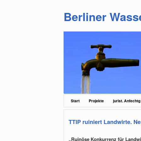
Berliner Wass
Zum
Zum
primären
sekundären
Inhalt
Inhalt
springen
springen
Hauptmenü
Start
Projekte
jurist. Anfechtg
TTIP ruiniert Landwirte. 
„Ruinöse Konkurrenz für Landwirte