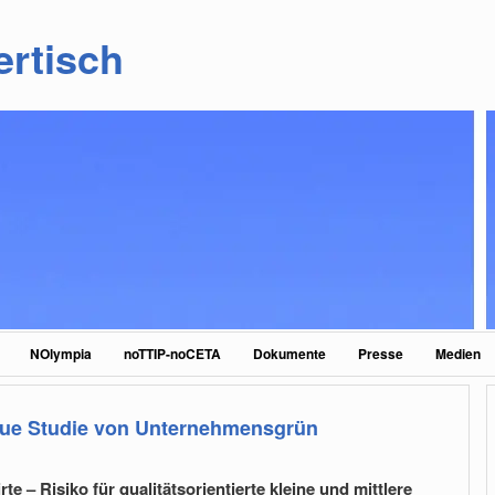
ertisch
NOlympia
noTTIP-noCETA
Dokumente
Presse
Medien
Neue Studie von Unternehmensgrün
 – Risiko für qualitätsorientierte kleine und mittlere