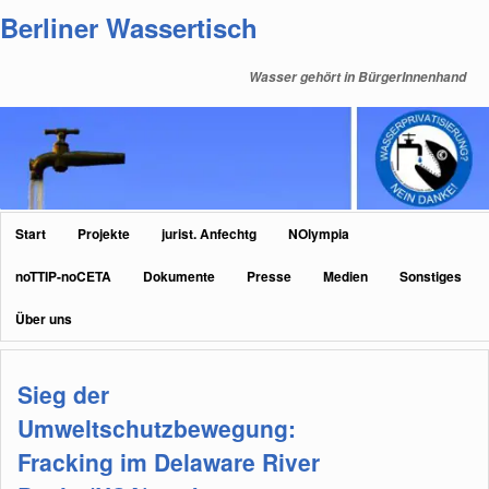
Zum
Zum
Berliner Wassertisch
primären
sekundären
Inhalt
Inhalt
Wasser gehört in BürgerInnenhand
springen
springen
Hauptmenü
Start
Projekte
jurist. Anfechtg
NOlympia
noTTIP-noCETA
Dokumente
Presse
Medien
Sonstiges
Über uns
Sieg der
Umweltschutzbewegung:
Fracking im Delaware River