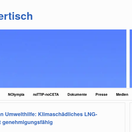
ertisch
NOlympia
noTTIP-noCETA
Dokumente
Presse
Medien
n Umwelthilfe: Klimaschädliches LNG-
cht genehmigungsfähig