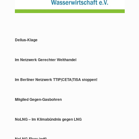
Delius-Klage
Im Netzwerk Gerechter Welthandel
Im Berliner Netzwerk TTIP|CETA|TiSA stoppen!
Mitglied Gegen-Gasbohren
NoLNG – Im Klimabündnis gegen LNG
NoLNG-Flyer (pdf)