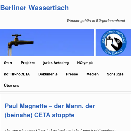
Zum
Zum
Berliner Wassertisch
primären
sekundären
Inhalt
Inhalt
Wasser gehört in BürgerInnenhand
springen
springen
Hauptmenü
Start
Projekte
jurist. Anfechtg
NOlympia
noTTIP-noCETA
Dokumente
Presse
Medien
Sonstiges
Über uns
Paul Magnette – der Mann, der
(beinahe) CETA stoppte
The man who made Chrystia Freeland cry | The Council of Canadians