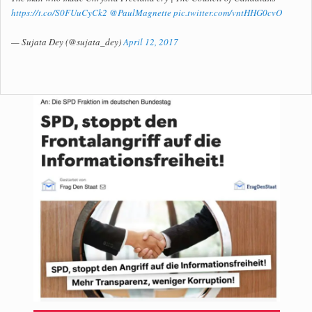
https://t.co/S0FUuCyCk2
@PaulMagnette
pic.twitter.com/vntHHG0cvO
— Sujata Dey (@sujata_dey)
April 12, 2017