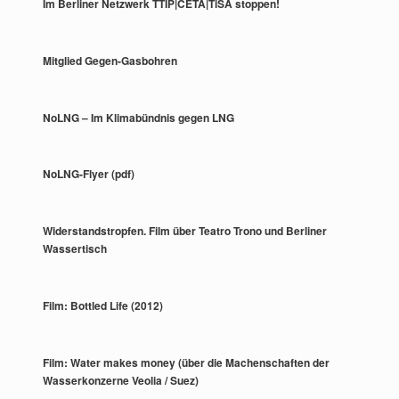
Im Berliner Netzwerk TTIP|CETA|TiSA stoppen!
Mitglied Gegen-Gasbohren
NoLNG – Im Klimabündnis gegen LNG
NoLNG-Flyer (pdf)
Widerstandstropfen. Film über Teatro Trono und Berliner
Wassertisch
Film: Bottled Life (2012)
Film: Water makes money (über die Machenschaften der
Wasserkonzerne Veolia / Suez)