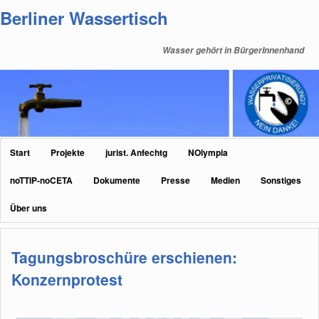
Zum
Zum
Berliner Wassertisch
primären
sekundären
Inhalt
Inhalt
Wasser gehört in BürgerInnenhand
springen
springen
Hauptmenü
Start
Projekte
jurist. Anfechtg
NOlympia
noTTIP-noCETA
Dokumente
Presse
Medien
Sonstiges
Über uns
Tagungsbroschüre erschienen:
Konzernprotest