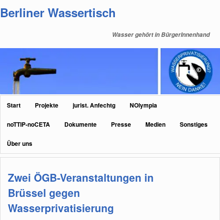
Zum
Zum
Berliner Wassertisch
primären
sekundären
Inhalt
Inhalt
Wasser gehört in BürgerInnenhand
springen
springen
Hauptmenü
Start
Projekte
jurist. Anfechtg
NOlympia
noTTIP-noCETA
Dokumente
Presse
Medien
Sonstiges
Über uns
Zwei ÖGB-Veranstaltungen in
Brüssel gegen
Wasserprivatisierung