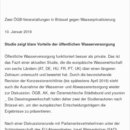
Zwei ÖGB-Veranstaltungen in Brüssel gegen Wasserprivatisierung
10. Januar 2019
Studie zeigt klare Vorteile der öffentlichen Wasserversorgung
Öffentliche Wasserversorgung funktioniert besser als private. Das ist
das Fazit einer aktuellen Studie, die die europäische Wasserwirtschaft
von sechs Ländern (AT, DE, HU, FR, PT, UK) über einen längeren
Zeitraum untersucht und bewertet hat. Durch die bevorstehende
Revision der Konzessionsrichtlinie (bis spätestens April 2019) steht
auch die Ausnahme der Wasserver- und Abwasserentsorgung wieder
zur Diskussion. ÖGB, AK, der Österreichische Städtebund und younion
_ Die Daseinsgewerkschaft luden daher zwei der Studienautoren nach
Brüssel ein, um den europäischen Entscheidungsträgern die
Ergebnisse zu präsentieren.
Nach einer Diskussionsrunde mit ParlamentsvertreterInnen unter der
Schirmherrschaft des EU-Abgeordneten Josef Weisenholzer (S&D),