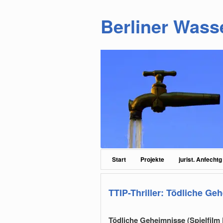
Berliner Wass
Zum
Zum
primären
sekundären
Inhalt
Inhalt
springen
springen
Hauptmenü
Start
Projekte
jurist. Anfechtg
TTIP-Thriller: Tödliche Ge
Tödliche Geheimnisse (Spielfilm