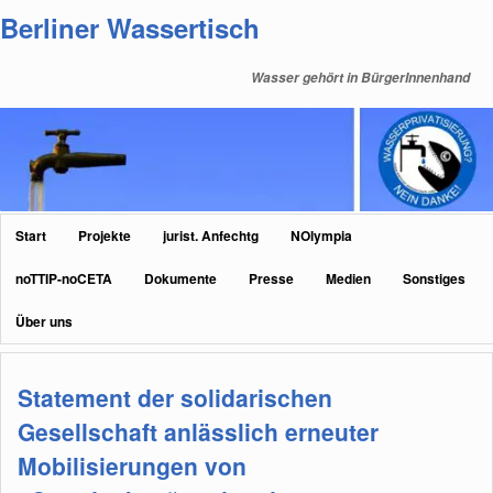
Zum
Zum
Berliner Wassertisch
primären
sekundären
Inhalt
Inhalt
Wasser gehört in BürgerInnenhand
springen
springen
Hauptmenü
Start
Projekte
jurist. Anfechtg
NOlympia
noTTIP-noCETA
Dokumente
Presse
Medien
Sonstiges
Über uns
Statement der solidarischen
Gesellschaft anlässlich erneuter
Mobilisierungen von