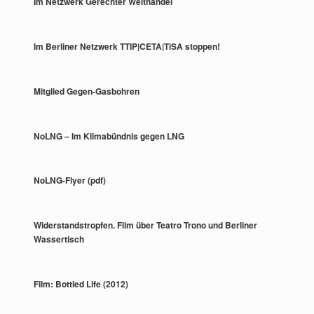
Im Netzwerk Gerechter Welthandel
Im Berliner Netzwerk TTIP|CETA|TiSA stoppen!
Mitglied Gegen-Gasbohren
NoLNG – Im Klimabündnis gegen LNG
NoLNG-Flyer (pdf)
Widerstandstropfen. Film über Teatro Trono und Berliner
Wassertisch
Film: Bottled Life (2012)