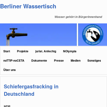
Zum
Zum
Berliner Wassertisch
primären
sekundären
Inhalt
Inhalt
Wasser gehört in BürgerInnenhand
springen
springen
Hauptmenü
Start
Projekte
jurist. Anfechtg
NOlympia
noTTIP-noCETA
Dokumente
Presse
Medien
Sonstiges
Über uns
Schiefergasfracking in
Deutschland
NDR