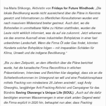
Ina-Maria Shikongo, Aktivistin von
Fridays for Future Windhoek
:
„Die
lokale Bevölkerung wurde nicht ausreichend über die Pläne in Kenntnis
gesetzt und Informationen zu öffentlichen Konsultationen wurden erst
nach massivem Widerstand breiter gestreut. Auch dort, wo die
Bohrstellen in unmittelbarer Nähe zu Hütten stattfinden, wurden die
Leute nicht wirklich informiert, was da auf sie zukommt. Jetzt erkennen
sie das enorme Ausmaß eines industriellen Bohrplatzes in einer fast
unberührten Landschaft. Wenn die Firma Öl oder Gas findet, könnten
Hunderte solcher Bohrplätze folgen – mit irreparablen Schäden für
Klima, Umwelt und die indigene Bevölkerung.“
„Bis zu dem Zeitpunkt, an dem öffentlich über die Pläne berichtet
wurde, hat die kanadische Firma ReconAfrica in etlichen
Präsentationen, Interviews und Berichten klar dargelegt, dass sie an die
Schieferölvorkommen im Untergrund ran will und eine Produktionsphase
mittels Fracking von mindestens 25 Jahren anstrebt“,
sagt Andy
Gheorghiu, langjähriger Anti-Fracking-Aktivist und Campaigner für das
Bündnis
Saving Okavango’s Unique Life (SOUL)
: „Auch auf die dafür
benötigten enormen Wassermengen in einer stark ariden Gegend weist
die Firma explizit in 2020 hin, behauptet nun aber, dass Fracking