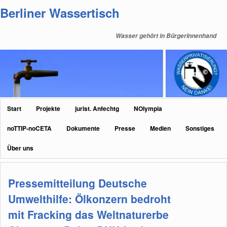
Zum
Zum
Berliner Wassertisch
primären
sekundären
Inhalt
Inhalt
Wasser gehört in BürgerInnenhand
springen
springen
Hauptmenü
Start
Projekte
jurist. Anfechtg
NOlympia
noTTIP-noCETA
Dokumente
Presse
Medien
Sonstiges
Über uns
Pressemitteilung Deutsche
Umwelthilfe: Ölkonzern bedroht
mit Fracking das Weltnaturerbe