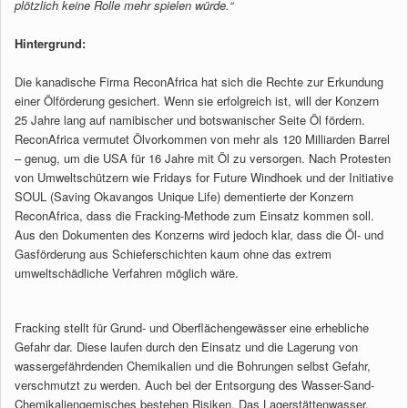
plötzlich keine Rolle mehr spielen würde.“
Hintergrund:
Die kanadische Firma ReconAfrica hat sich die Rechte zur Erkundung
einer Ölförderung gesichert. Wenn sie erfolgreich ist, will der Konzern
25 Jahre lang auf namibischer und botswanischer Seite Öl fördern.
ReconAfrica vermutet Ölvorkommen von mehr als 120 Milliarden Barrel
– genug, um die USA für 16 Jahre mit Öl zu versorgen. Nach Protesten
von Umweltschützern wie Fridays for Future Windhoek und der Initiative
SOUL (Saving Okavangos Unique Life) dementierte der Konzern
ReconAfrica, dass die Fracking-Methode zum Einsatz kommen soll.
Aus den Dokumenten des Konzerns wird jedoch klar, dass die Öl- und
Gasförderung aus Schieferschichten kaum ohne das extrem
umweltschädliche Verfahren möglich wäre.
Fracking stellt für Grund- und Oberflächengewässer eine erhebliche
Gefahr dar. Diese laufen durch den Einsatz und die Lagerung von
wassergefährdenden Chemikalien und die Bohrungen selbst Gefahr,
verschmutzt zu werden. Auch bei der Entsorgung des Wasser-Sand-
Chemikaliengemisches bestehen Risiken. Das Lagerstättenwasser,