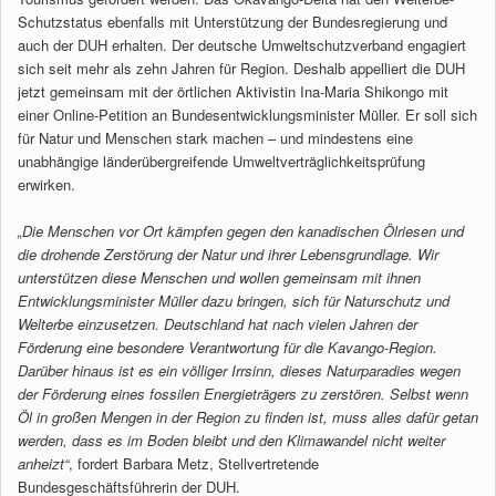
Schutzstatus ebenfalls mit Unterstützung der Bundesregierung und
auch der DUH erhalten. Der deutsche Umweltschutzverband engagiert
sich seit mehr als zehn Jahren für Region. Deshalb appelliert die DUH
jetzt gemeinsam mit der örtlichen Aktivistin Ina-Maria Shikongo mit
einer Online-Petition an Bundesentwicklungsminister Müller. Er soll sich
für Natur und Menschen stark machen – und mindestens eine
unabhängige länderübergreifende Umweltverträglichkeitsprüfung
erwirken.
„Die Menschen vor Ort kämpfen gegen den kanadischen Ölriesen und
die drohende Zerstörung der Natur und ihrer Lebensgrundlage. Wir
unterstützen diese Menschen und wollen gemeinsam mit ihnen
Entwicklungsminister Müller dazu bringen, sich für Naturschutz und
Welterbe einzusetzen. Deutschland hat nach vielen Jahren der
Förderung eine besondere Verantwortung für die Kavango-Region.
Darüber hinaus ist es ein völliger Irrsinn, dieses Naturparadies wegen
der Förderung eines fossilen Energieträgers zu zerstören. Selbst wenn
Öl in großen Mengen in der Region zu finden ist, muss alles dafür getan
werden, dass es im Boden bleibt und den Klimawandel nicht weiter
anheizt“
, fordert Barbara Metz, Stellvertretende
Bundesgeschäftsführerin der DUH.