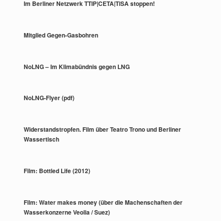
Im Berliner Netzwerk TTIP|CETA|TiSA stoppen!
Mitglied Gegen-Gasbohren
NoLNG – Im Klimabündnis gegen LNG
NoLNG-Flyer (pdf)
Widerstandstropfen. Film über Teatro Trono und Berliner
Wassertisch
Film: Bottled Life (2012)
Film: Water makes money (über die Machenschaften der
Wasserkonzerne Veolia / Suez)