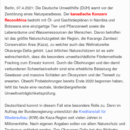
Berlin, 07.4.2021: Die Deutsche Umwelthilfe (DUH) warnt vor der
Zerstörung eines Naturparadieses. Der
kanadische Konzern
ReconAfrica
bedroht mit Öl- und Gasförderplänen in Namibia und
Botswana eine einzigartige Tier- und Pflanzenwelt sowie die
Lebensräume und Wasserressourcen der Menschen. Davon betroffen
ist das größte Naturschutzgebiet der Region, die Kavango Zambezi
Conservation Area (Kaza), zu welcher auch das Weltnaturerbe
Okavango-Delta gehört. Laut örtlichen Naturschützern ist es sehr
wahrscheinlich, dass die besonders umweltschädliche Fördermethode
Fracking zum Einsatz kommt. Durch die Ölbohrungen und den damit
verbundenen Schwerlastverkehr sind eine erhebliche Belastung der
Gewässer und massive Schäden am Ökosystem und der Tierwelt zu
erwarten. Obwohl Probebohrungen bereits Ende 2020 begonnen haben,
fehlt bis heute eine neutrale, länderübergreifende
Umweltverträglichkeitsprüfung.
Deutschland kommt in diesem Fall eine besondere Rolle zu. Denn im
Auftrag der Bundesregierung unterstützt die
Kreditanstalt für
Wiederaufbau
(KfW) die Kaza-Region seit vielen Jahren in
Millionenhöhe. Nach eigenen Angaben sollen vor allem Naturschutz und
Tourismus gefördert werden. Das Okavango-Delta hat den Welterbe-