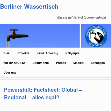
Zum
Zum
Berliner Wassertisch
primären
sekundären
Inhalt
Inhalt
Wasser gehört in BürgerInnenhand
springen
springen
Hauptmenü
Start
Projekte
jurist. Anfechtg
NOlympia
noTTIP-noCETA
Dokumente
Presse
Medien
Sonstiges
Über uns
Powershift: Factsheet: Global –
Regional – alles egal?