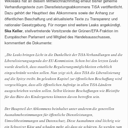
Wikileaks hat an diesem Mittwochnachmittag erneut bisher geheime
Verhandlungstexte zum Dienstleistungsabkommens TiSA veröffentlicht.
Dazu gehört der Haupttext des Abkommens sowie der Anhang zur
öffentlichen Beschaffung und aktualisierte Texte zu Transparenz und
nationaler Gesetzgebung. Für morgen sind weitere Leaks angekündigt.
Ska Keller
, stellvertretende Vorsitzende der Grünen/EFA-Fraktion im
Europäischen Parlament und Mitglied des Handelsausschusses,
kommentiert die Dokumente:
„Die Leaks bringen Licht in die Dunkelheit der TiSA-Verhandlungen und die
Liberalisierungsagenda der EU-Kommission. Schon bei den letzten Leaks
wurde deutlich, dass staatliche Regulierungsmöglichkeiten erheblich
eingeschränkt werden sollen. Nun zeigt sich, dass TiSA die Liberalisierung
auf die Spitze treibt. Im geleakten Kapitel zur öffentlichen Beschaffung wird
vorgeschlagen, dass alle öffentlichen Aufträge in allen TiSA-Ländern
ausgeschrieben werden sollen. Selbst kleinste Beschaffungen wie Bleistifte
für das Büro des Kindergartens könnten davon betroffen sein.
Der Hauptteil der Abkommens beinhaltet unter anderem die generellen
Ausnahmebestimmungen für öffentliche Dienstleistungen,
Umweltbestimmungen und Datenschutz. Diese Ausnahmen sind löchrig wie
ein Schweizer Käse und schaden mehr, als dass sie schützen. So werden zum