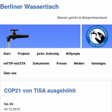
Zum
Zum
Berliner Wassertisch
primären
sekundären
Inhalt
Inhalt
Wasser gehört in BürgerInnenhand
springen
springen
Hauptmenü
Start
Projekte
jurist. Anfechtg
NOlympia
noTTIP-noCETA
Dokumente
Presse
Medien
Sonstiges
Über uns
COP21 von TiSA ausgehöhlt
taz.de
03.12.2015