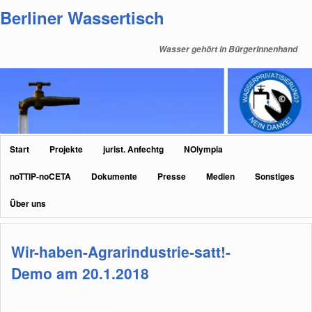
Zum
Zum
Berliner Wassertisch
primären
sekundären
Inhalt
Inhalt
Wasser gehört in BürgerInnenhand
springen
springen
Hauptmenü
Start
Projekte
jurist. Anfechtg
NOlympia
noTTIP-noCETA
Dokumente
Presse
Medien
Sonstiges
Über uns
Wir-haben-Agrarindustrie-satt!-
Demo am 20.1.2018