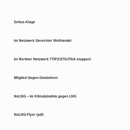
Delius-Klage
Im Netzwerk Gerechter Welthandel
Im Berliner Netzwerk TTIP|CETA|TiSA stoppen!
Mitglied Gegen-Gasbohren
NoLNG – Im Klimabündnis gegen LNG
NoLNG-Flyer (pdf)