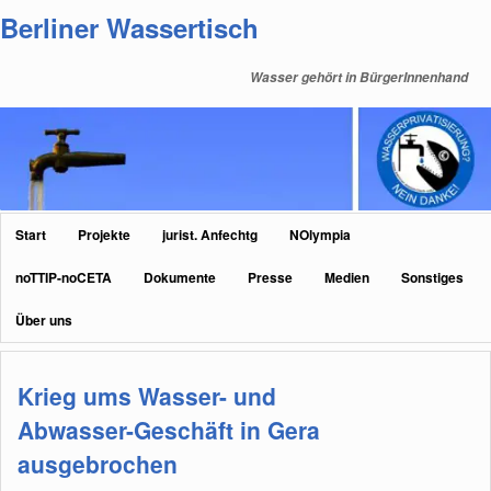
Zum
Zum
Berliner Wassertisch
primären
sekundären
Inhalt
Inhalt
Wasser gehört in BürgerInnenhand
springen
springen
Hauptmenü
Start
Projekte
jurist. Anfechtg
NOlympia
noTTIP-noCETA
Dokumente
Presse
Medien
Sonstiges
Über uns
Krieg ums Wasser- und
Abwasser-Geschäft in Gera
ausgebrochen