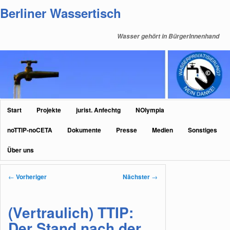
Zum
Berliner Wassertisch
primären
Inhalt
Wasser gehört in BürgerInnenhand
springen
Hauptmenü
Start
Projekte
jurist. Anfechtg
NOlympia
noTTIP-noCETA
Dokumente
Presse
Medien
Sonstiges
Über uns
Beitragsnavigation
←
Vorheriger
Nächster
→
(Vertraulich) TTIP:
Der Stand nach der