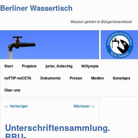
Zum
Berliner Wassertisch
primären
Inhalt
Wasser gehört in BürgerInnenhand
springen
Hauptmenü
Start
Projekte
jurist. Anfechtg
NOlympia
noTTIP-noCETA
Dokumente
Presse
Medien
Sonstiges
Über uns
Beitragsnavigation
←
Vorheriger
Nächster
→
Unterschriftensammlung.
BBU-