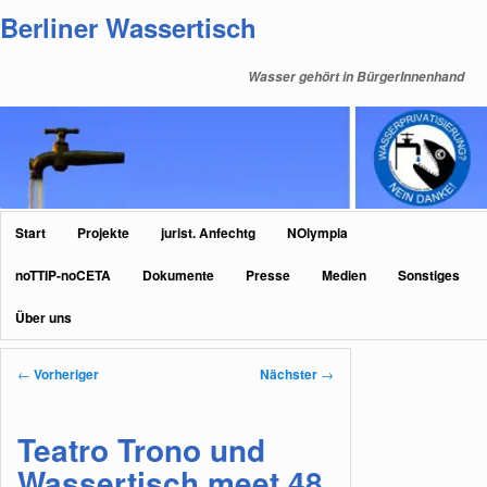
Zum
Berliner Wassertisch
primären
Inhalt
Wasser gehört in BürgerInnenhand
springen
Hauptmenü
Start
Projekte
jurist. Anfechtg
NOlympia
noTTIP-noCETA
Dokumente
Presse
Medien
Sonstiges
Über uns
Beitragsnavigation
←
Vorheriger
Nächster
→
Teatro Trono und
Wassertisch meet 48