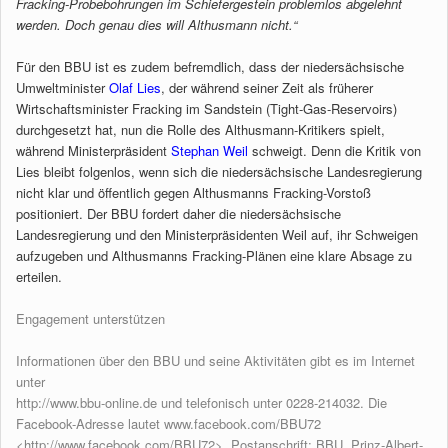
Fracking-Probebohrungen im Schiefergestein problemlos abgelehnt
werden. Doch genau dies will Althusmann nicht.“
Für den BBU ist es zudem befremdlich, dass der niedersächsische
Umweltminister
Olaf Lies
, der während seiner Zeit als früherer
Wirtschaftsminister Fracking im Sandstein (Tight-Gas-Reservoirs)
durchgesetzt hat, nun die Rolle des Althusmann-Kritikers spielt,
während Ministerpräsident
Stephan Weil
schweigt. Denn die Kritik von
Lies bleibt folgenlos, wenn sich die niedersächsische Landesregierung
nicht klar und öffentlich gegen Althusmanns Fracking-Vorstoß
positioniert. Der BBU fordert daher die niedersächsische
Landesregierung und den Ministerpräsidenten Weil auf, ihr Schweigen
aufzugeben und Althusmanns Fracking-Plänen eine klare Absage zu
erteilen.
Engagement unterstützen
Informationen über den BBU und seine Aktivitäten gibt es im Internet
unter
http://www.bbu-online.de und telefonisch unter 0228-214032. Die
Facebook-Adresse lautet www.facebook.com/BBU72
<http://www.facebook.com/BBU72>. Postanschrift: BBU, Prinz-Albert-