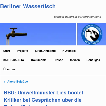
Zum
Zum
Berliner Wassertisch
primären
sekundären
Inhalt
Inhalt
Wasser gehört in BürgerInnenhand
springen
springen
Hauptmenü
Start
Projekte
jurist. Anfechtg
NOlympia
noTTIP-noCETA
Dokumente
Presse
Medien
Sonstiges
Über uns
Beitragsnavigation
←
Ältere Beiträge
BBU: Umweltminister Lies bootet
Kritiker bei Gesprächen über die