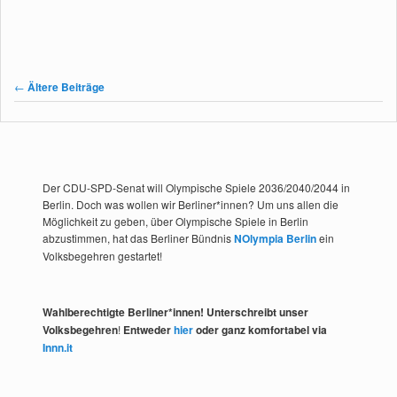
Beitragsnavigation
←
Ältere Beiträge
Der CDU-SPD-Senat will Olympische Spiele 2036/2040/2044 in
Berlin. Doch was wollen wir Berliner*innen? Um uns allen die
Möglichkeit zu geben, über Olympische Spiele in Berlin
abzustimmen, hat das Berliner Bündnis
NOlympia Berlin
ein
Volksbegehren gestartet!
Wahlberechtigte Berliner*innen! Unterschreibt unser
Volksbegehren
!
Entweder
hier
oder ganz komfortabel via
Innn.it