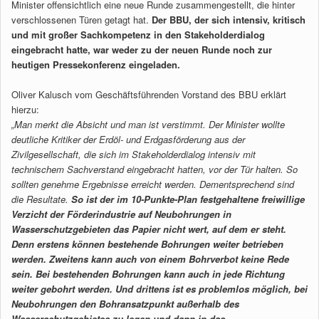
Minister offensichtlich eine neue Runde zusammengestellt, die hinter
verschlossenen Türen getagt hat.
Der BBU, der sich intensiv, kritisch
und mit großer Sachkompetenz in den Stakeholderdialog
eingebracht hatte, war weder zu der neuen Runde noch zur
heutigen Pressekonferenz eingeladen.
Oliver Kalusch vom Geschäftsführenden Vorstand des BBU erklärt
hierzu:
„Man merkt die Absicht und man ist verstimmt. Der Minister wollte
deutliche Kritiker der Erdöl- und Erdgasförderung aus der
Zivilgesellschaft, die sich im Stakeholderdialog intensiv mit
technischem Sachverstand eingebracht hatten, vor der Tür halten. So
sollten genehme Ergebnisse erreicht werden. Dementsprechend sind
die
Resultate.
So ist der im 10-Punkte-Plan festgehaltene freiwillige
Verzicht der Förderindustrie auf Neubohrungen in
Wasserschutzgebieten
das Papier nicht wert, auf dem er steht.
Denn erstens können bestehende
Bohrungen weiter betrieben
werden. Zweitens kann auch von einem
Bohrverbot keine Rede
sein. Bei bestehenden Bohrungen kann auch in jede
Richtung
weiter gebohrt werden. Und drittens ist es problemlos möglich,
bei
Neubohrungen den Bohransatzpunkt außerhalb des
Wasserschutzgebietes
zu legen und dann in das