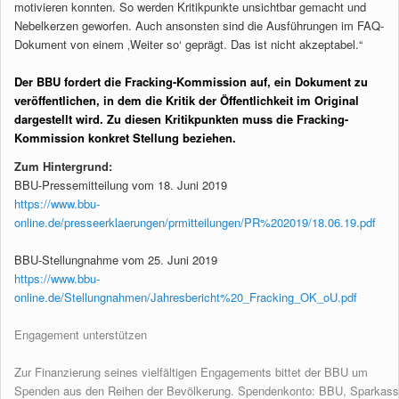
motivieren konnten. So werden Kritikpunkte unsichtbar gemacht und
Nebelkerzen geworfen. Auch ansonsten sind die Ausführungen im FAQ-
Dokument von einem ‚Weiter so‘ geprägt. Das ist nicht akzeptabel.“
Der BBU fordert die Fracking-Kommission auf, ein Dokument zu
veröffentlichen, in dem die Kritik der Öffentlichkeit im Original
dargestellt wird. Zu diesen Kritikpunkten muss die Fracking-
Kommission konkret Stellung beziehen.
Zum Hintergrund:
BBU-Pressemitteilung vom 18. Juni 2019
https://www.bbu-
online.de/presseerklaerungen/prmitteilungen/PR%202019/18.06.19.pdf
BBU-Stellungnahme vom 25. Juni 2019
https://www.bbu-
online.de/Stellungnahmen/Jahresbericht%20_Fracking_OK_oU.pdf
Engagement unterstützen
Zur Finanzierung seines vielfältigen Engagements bittet der BBU um
Spenden aus den Reihen der Bevölkerung. Spendenkonto: BBU, Sparkas