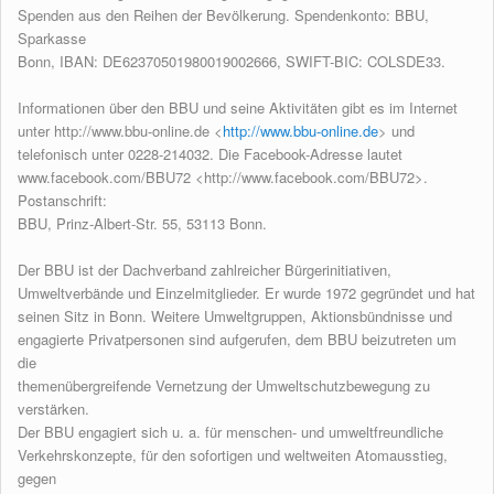
Spenden aus den Reihen der Bevölkerung. Spendenkonto: BBU,
Sparkasse
Bonn, IBAN: DE62370501980019002666, SWIFT-BIC: COLSDE33.
Informationen über den BBU und seine Aktivitäten gibt es im Internet
unter http://www.bbu-online.de <
http://www.bbu-online.de
> und
telefonisch unter 0228-214032. Die Facebook-Adresse lautet
www.facebook.com/BBU72 <http://www.facebook.com/BBU72>.
Postanschrift:
BBU, Prinz-Albert-Str. 55, 53113 Bonn.
Der BBU ist der Dachverband zahlreicher Bürgerinitiativen,
Umweltverbände und Einzelmitglieder. Er wurde 1972 gegründet und hat
seinen Sitz in Bonn. Weitere Umweltgruppen, Aktionsbündnisse und
engagierte Privatpersonen sind aufgerufen, dem BBU beizutreten um
die
themenübergreifende Vernetzung der Umweltschutzbewegung zu
verstärken.
Der BBU engagiert sich u. a. für menschen- und umweltfreundliche
Verkehrskonzepte, für den sofortigen und weltweiten Atomausstieg,
gegen