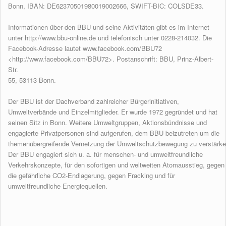
Bonn, IBAN: DE62370501980019002666, SWIFT-BIC: COLSDE33.
Informationen über den BBU und seine Aktivitäten gibt es im Internet
unter
http://www.bbu-online.de
und telefonisch unter 0228-214032. Die
Facebook-Adresse lautet
www.facebook.com/BBU72
<
http://www.facebook.com/BBU72
>. Postanschrift: BBU, Prinz-Albert-
Str.
55, 53113 Bonn.
Der BBU ist der Dachverband zahlreicher Bürgerinitiativen,
Umweltverbände und Einzelmitglieder. Er wurde 1972 gegründet und hat
seinen Sitz in Bonn. Weitere Umweltgruppen, Aktionsbündnisse und
engagierte Privatpersonen sind aufgerufen, dem BBU beizutreten um die
themenübergreifende Vernetzung der Umweltschutzbewegung zu verstärke
Der BBU engagiert sich u. a. für menschen- und umweltfreundliche
Verkehrskonzepte, für den sofortigen und weltweiten Atomausstieg, gegen
die gefährliche CO2-Endlagerung, gegen Fracking und für
umweltfreundliche Energiequellen.