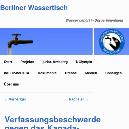
Zum
Berliner Wassertisch
primären
Inhalt
Wasser gehört in BürgerInnenhand
springen
Hauptmenü
Start
Projekte
jurist. Anfechtg
NOlympia
noTTIP-noCETA
Dokumente
Presse
Medien
Sonstiges
Über uns
Beitragsnavigation
←
Vorheriger
Nächster
→
Verfassungsbeschwerde
gegen das Kanada-