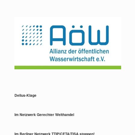
Delius-Klage
Im Netzwerk Gerechter Welthandel
Im Berliner Netzwerk TTIP|CETA|TiSA stoppen!