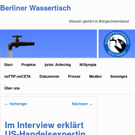
Zum
Berliner Wassertisch
primären
Inhalt
Wasser gehört in BürgerInnenhand
springen
Hauptmenü
Start
Projekte
jurist. Anfechtg
NOlympia
noTTIP-noCETA
Dokumente
Presse
Medien
Sonstiges
Über uns
Beitragsnavigation
←
Vorheriger
Nächster
→
Im Interview erklärt
US-Handelsexpertin