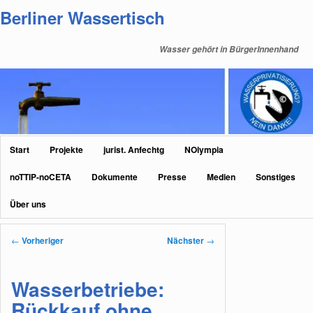
Zum
Berliner Wassertisch
primären
Inhalt
Wasser gehört in BürgerInnenhand
springen
Hauptmenü
Start
Projekte
jurist. Anfechtg
NOlympia
noTTIP-noCETA
Dokumente
Presse
Medien
Sonstiges
Über uns
Beitragsnavigation
←
Vorheriger
Nächster
→
Wasserbetriebe:
Rückkauf ohne