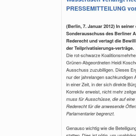
PRESSEMITTEILUNG vom
(Berlin, 7. Januar 2012) In seine
Sonderausschuss des Berliner 
Rederecht und vertagt die Bewil
der Teilprivatisierungs-verträge.
Die rot-schwarze Koalitionsmehrhei
Grünen-Abgeordneten Heidi Kosche 
Ausschuss zuzubilligen. Dieses E
nur der jahrelangen sachkundigen A
in einer Zeit, in der sich direkte 
Korrektiv erweist, nicht mehr zeit
muss für Ausschüsse, die auf ein
Rederecht für die anwesende Öffent
Parlamentarier begrenzt.
Genauso wichtig wie die Beteiligung
statten. Dies ist nötig, um unabhän