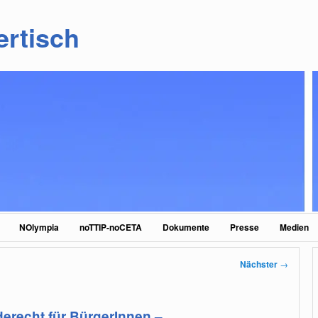
ertisch
NOlympia
noTTIP-noCETA
Dokumente
Presse
Medien
Nächster
→
erecht für BürgerInnen –