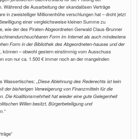
en. Während die Ausarbeitung der skandalösen Verträge
 in zweistelliger Millionenhöhe verschlungen hat – droht jetzt
 Bewilligung einer vergleichsweise kleinen Summe zu
ge, wie der des Piraten-Abgeordneten Gerwald Claus-Brunner
aschinendurchsuchbaren Form im Internet als auch mindestens
sehen Form in der Bibliothek des Abgeordneten-hauses und der
“, können – obwohl gestern einstimmig vom Ausschuss
en von nur ca. 1.500 € immer noch an der mangelnden
s Wassertisches:
„Diese Ablehnung des Rederechts ist kein
 mit der bisherigen Verweigerung von Finanzmitteln für die
 Die Koalitionsmehrheit hat wieder eine gute Gelegenheit
litischen Willen besitzt, Bürgerbeteiligung und
n.“
träge“